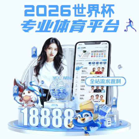
开云Kaiyun全站官方版下载
· 数据平台
行业应用获...
离线缓存、日...
谷歌 Play 也...
体育焦点
同城德比
球门球战术
开云 用户口碑
开云 隐私政策包含对处理活动进行记录和证明
的机制。