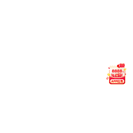
在足球的世界里，有些瞬间足以改变整项赛事的
走向。当姆巴佩在比赛最后时刻以一脚势大力沉
的抽射洞穿国际迈阿密的球门时，整个球场仿佛
被按下了暂停键。这粒进球不仅为球队带来了宝
贵的积分，更让原本看似失去悬念的系列赛重新
燃起了火花。姆巴...
【开云Kaiyun全站官方版下载】2026世界
杯美国vs澳大利亚阵容变化
在足球世界的浩瀚星河中，每一次世界杯的阵容
更迭，都如同一场史诗般的权力游戏。当时间的
指针拨向2026年，美国与澳大利亚这两支风格
迥异的劲旅，注定将在北美的绿茵场上演一场关
于“进化”与“重塑”的巅峰对话。这不再是...
关于「格瓦迪奥尔门前补射后怒吼那不勒
斯爆冷出局」
足球世界的戏剧性，总在最意想不到的时刻轰然
上演。当曼城后防中坚格瓦迪奥尔在比赛末段门