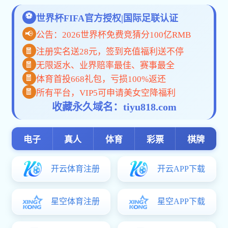
自动亮度调节。
发热预警。
SSL/TLS + AES-256 加密。
多层防护数据中心。
常见问题
关于「特谢拉头球破门天津津门虎黑马球
队封神时刻」
当足球的澎湃激情与天津这座城市的坚韧气质碰
撞，总能在绿茵场上激荡出令人惊叹的火花。在
2024赛季中超联赛的璀璨星空中，天津津门虎
如同一匹脱缰的野马，用一连串令人窒息的胜利
书写着属于自己的传奇。而在这场注定载入史册
的比赛中，外援特谢拉...