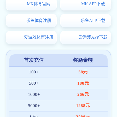
哥伦比亚对乌兹别克斯坦K组晋级路线
绿茵赛场上的暗流涌动总是令人心潮澎湃，当哥
伦比亚与乌兹别克斯坦这两支风格迥异的劲旅，
被命运的丝线牵引至同一片竞争舞台，一场关乎
荣誉与出线的生死博弈便悄然拉开帷幕。在世界
杯预选赛的风云变幻中，K组的晋级路线如同一
幅被迷雾笼罩的藏宝...
关于「墨西哥先丢后追马丁内利门线解围
悬念重启」
当世界杯的舞台再次点燃战火，一场令人窒息的
攻防大战在墨西哥与对手之间上演。比分板上的
数字跳动，仿佛心脏的节拍，每一次加速都牵动
着全球亿万球迷的神经。在这场充满悬念的较量
中，墨西哥队经历了从地狱到天堂的瞬间转换
——先丢一球，随后顽强...
关于「L组巴拿马克罗地亚赛前进球预
测」