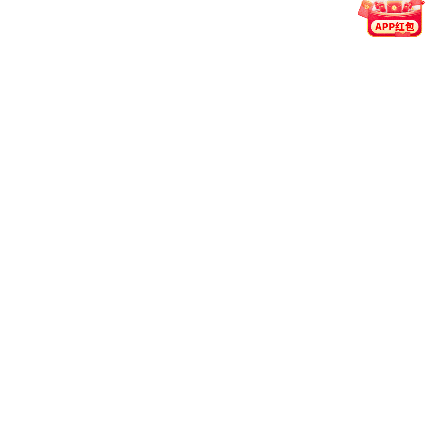
强弱对话，而是一部关于技术、纪律与野性冲击
力如何碰撞的战术交响曲。当奥地利的精密齿
轮，遇上阿尔及利亚的疾...
澳大利亚先丢后追王大雷点球救主绝杀瞬
间 — 详细说明
在足球的世界里，有些瞬间注定被历史铭记。它
不只是一场比赛的胜利，更是一种精神的爆发，
一种在绝境中重生的史诗。当澳大利亚队率先破
门，将压力推至顶峰，当看台上的叹息与绝望交
织成一片灰色的海，中国队的门将王大雷站了出
来。他用自己的双手...
哥伦比亚对乌兹别克斯坦K组晋级路线
绿茵赛场上的暗流涌动总是令人心潮澎湃，当哥
伦比亚与乌兹别克斯坦这两支风格迥异的劲旅，
被命运的丝线牵引至同一片竞争舞台，一场关乎
荣誉与出线的生死博弈便悄然拉开帷幕。在世界
杯预选赛的风云变幻中，K组的晋级路线如同一