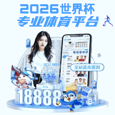
开云Kaiyun全站官方版下载
· 数据平台
行业应用获...
离线缓存、日...
谷歌 Play 也...
体育焦点
同城德比
球门球战术
2026世界杯厄瓜多尔库
拉索赛前盘口看点
当南美高原的雄鹰与加勒比海的蓝色风暴在
2026年世界杯预选赛的赛程表上相遇，一场
关于足球、数据与信仰的博弈便悄然拉开序
幕。厄瓜多尔，这支在高原主场令人胆寒的劲
旅，迎战被视为“鱼腩”却暗藏野心的库拉索，
比赛的胜负似乎早已写在纸面上。然而，在博
彩市场的精密计算与全球玩家的灼热目光下，
《2026世界杯厄瓜多尔库拉索赛前盘口看