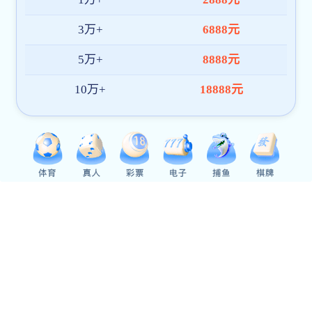
知，最深的陷阱往往藏在最浅的盘口里。库拉
索并非毫无抵抗之力，他们在2024年美洲国
家联赛中曾逼平过实力不俗的对手，证明其具
有在特定时间咬住比分的能力。而当厄瓜多尔
的盘口水位从0.80降至0.70以下时，这往往是
市场过热、庄家开始规避风险的信号。此时，
选择“库拉索不会输三球以上”的受让盘，反而
可能成为更理性、更具性价比的选择。这种
“冷热转换”的观察，正是《2026世界杯厄瓜多
尔库拉索赛前盘口看点》中最具含金量的部
分。
最后，让我们将目光放得更远。这场比赛不仅
是积分之争，更是厄瓜多尔新老交替期的一块
试金石。球队的中前场创造力能否在弱旅面前
最大化，将直接影响其后续面对阿根廷、巴西
等强敌时的信心。而对于库拉索而言，每一场
对阵强敌的比赛都是弥足珍贵的经验累积，他
们的目标或许不是赢球，而是如何在严防死守