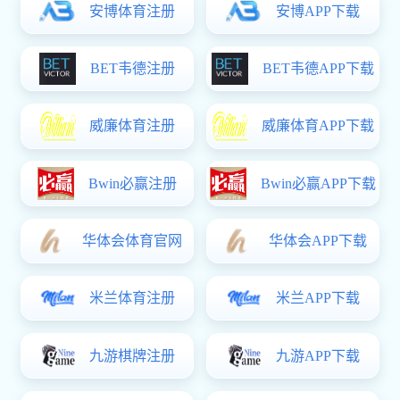
惕，由于实力悬殊，市场情绪极易涌向主队，
导致盘口升水或降盘，这通常意味着庄家正在
平衡过热的主队筹码。
深入技战术层面，盘口看点触及了足球内核。
厄瓜多尔的进攻体系极度依赖于边路快马与中
场控制，而库拉索的防线虽偶有纪律松散，但
其单兵防守能力不容小觑。若厄瓜多尔仅以简
单的高球冲吊试图碾压对手，极有可能在陷入
阵地战时遭遇破密集防守的困境。这就引出了
第二个关键点：进球时间的分布。在让两球
半/三球的深盘下，比赛的“早段进球”成为决
定盘口走向的风向标。如果厄瓜多尔能在上半
场前20分钟取得进球，比赛将迅速进入“屠杀
节奏”；反之，若上半场仅以1-0结束，下半场
的库拉索很可能会因体能下降而彻底崩盘，从
而“输球又输盘”。从数据模型来看，厄瓜多尔
上半场进球的概率高达73%，这是支撑深盘的
核心逻辑。