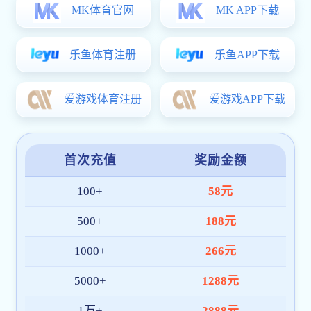
接下来，我们必须审视一个容易被忽视的变
量：战意与轮换。世界杯预选赛是漫长的征
途，厄瓜多尔在确保三分的情况下，是否有必
要在弱旅身上消耗过多精力？特别是考虑到接
下来可能面对实力更强的对手。任意球战术、
替补球员的登场时间、甚至教练在比赛末段的
换人意图，都会直接影响最后的比分。库拉索
的韩国主帅，可能会祭出铁桶阵与快速反击，
利用厄瓜多尔后防线可能的轻敌与压上，制造
单个进球机会。这种可能性在“走地盘”中往往
能引发剧烈波动。因此，赛前盘口的第三大看
点是：厄瓜多尔是否会“见好就收”？如果是，
那么大球盘（总进球数超过4球）的选择就需
要极为谨慎，因为一场2-0的胜利足以让让球
盘变为“赢球输半”的尴尬局面。
从博彩心理学的角度看，这场比赛的盘口具有
强烈的诱导性。绝大多数业余玩家会因其“稳
胆”的标签而重注厄瓜多尔，但资深玩家深